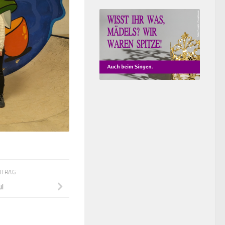
ITRAG
ul