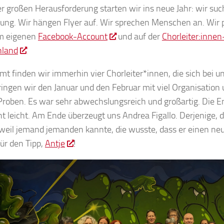
er großen Herausforderung starten wir ins neue Jahr: wir su
tung. Wir hängen Flyer auf. Wir sprechen Menschen an. Wir p
m eigenen
Facebook-Account
und auf der
Chorleiter:inne
hland
mt finden wir immerhin vier Chorleiter*innen, die sich bei u
ringen wir den Januar und den Februar mit viel Organisatio
roben. Es war sehr abwechslungsreich und großartig. Die En
ht leicht. Am Ende überzeugt uns Andrea Figallo. Derjenige,
weil jemand jemanden kannte, die wusste, dass er einen ne
ür den Tipp,
Antje
!