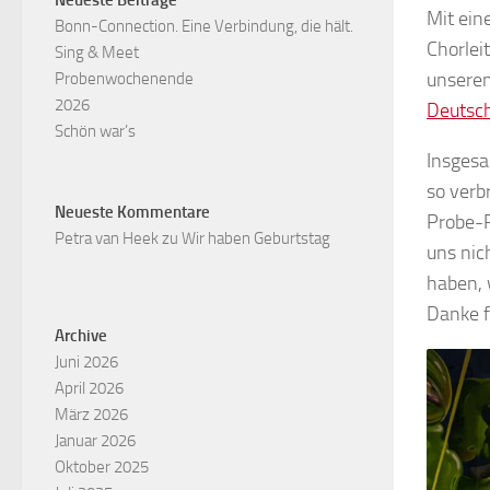
Neueste Beiträge
Mit ein
Bonn-Connection. Eine Verbindung, die hält.
Chorlei
Sing & Meet
unsere
Probenwochenende
2026
Deutsc
Schön war’s
Insgesa
so verb
Neueste Kommentare
Probe-P
Petra van Heek
zu
Wir haben Geburtstag
uns nic
haben, 
Danke f
Archive
Juni 2026
April 2026
März 2026
Januar 2026
Oktober 2025