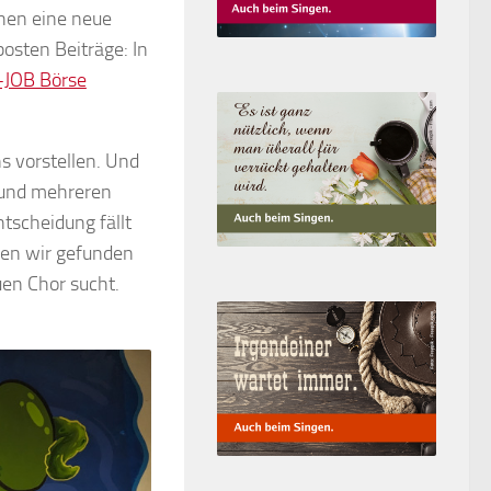
chen eine neue
osten Beiträge: In
n-JOB Börse
ns vorstellen. Und
n und mehreren
tscheidung fällt
 den wir gefunden
uen Chor sucht.