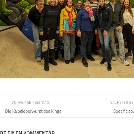
VORHERIGER BEITRAG
NÄCHSTER BE
Die Kalbsleberwurst des Kings
Specific so
IBE EINEN KOMMENTAR