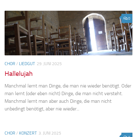
0
CHOR
/
LIEDGUT
29. JUNI 2025
Hallelujah
Manchmal lernt man Dinge, die man nie wieder benötigt. Oder
man lernt (oder eben nicht) Dinge, die man nicht versteht.
Manchmal lernt man aber auch Dinge, die man nicht
unbedingt benötigt, aber nie wieder...
CHOR
/
KONZERT
3. JUNI 2025