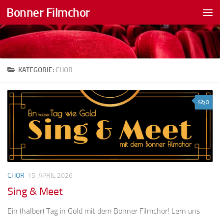
Bonner Filmchor
Zum Inhalt springen
KATEGORIE:
CHOR
0
CHOR
15. APRIL 2026
Sing & Meet
Ein (halber) Tag in Gold mit dem Bonner Filmchor! Lern uns